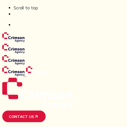
Scroll to top
Skip
to
content
CONTACT US