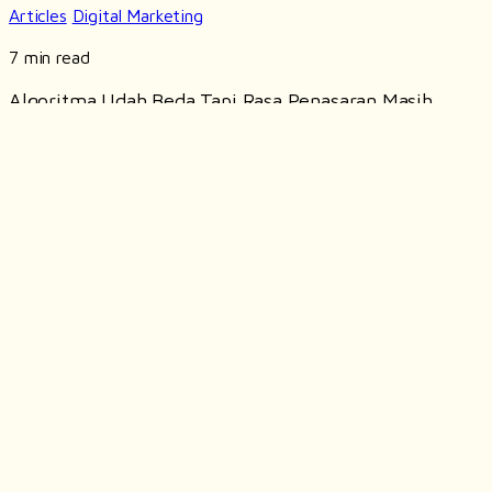
Articles
Digital Marketing
7 min read
Algoritma Udah Beda Tapi Rasa Penasaran Masih
Sama: Mengupas Strategi...
READ ARTICLE
COMPANY INFO
Ruko Sentra Arteri Mas no 10-L Jl. Sultan
Iskandar Muda, RT.1/RW.3, Pondok Pinang,
A.
Kec. Kby. Lama, Kota Jakarta Selatan,
Daerah Khusus Ibukota Jakarta
P.
+62 812 818 3734
E.
hello@crimson.agency
SITEMAP
Our Services
Life at Crimson
Our Works
Join Us