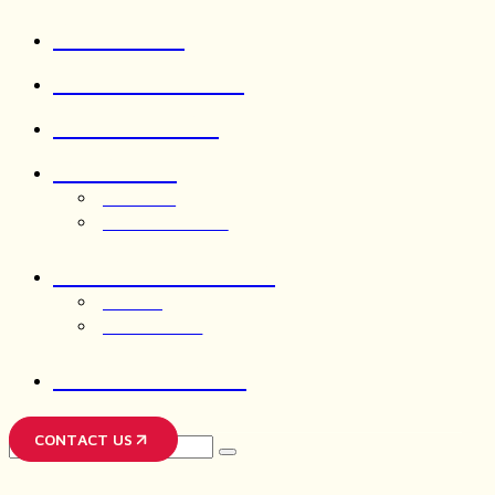
ABOUT US
OUR SERVICES
OUR WORKS
INSIGHTS
ARTICLES
OUR THOUGHTS
LIFE AT CRIMSON
JOIN US
AFTER HOUR
CRIMSONGPT
CONTACT US
Search
for