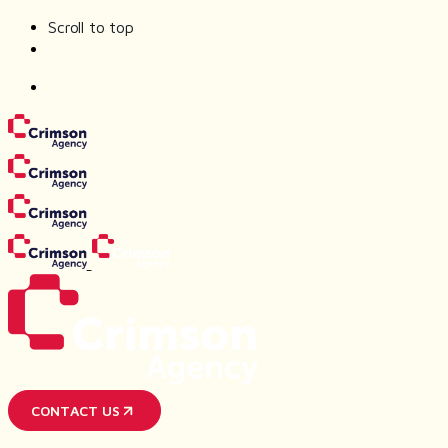
Scroll to top
Skip
to
content
CONTACT US