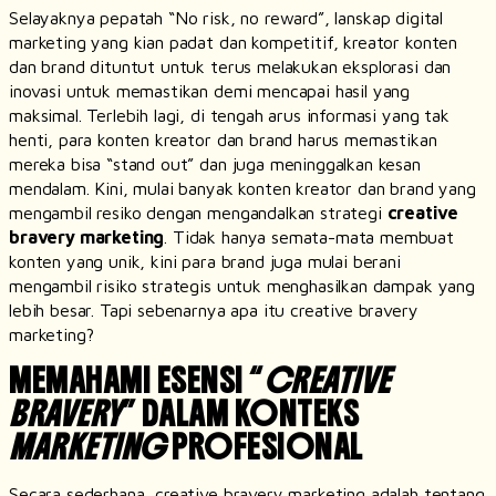
Selayaknya pepatah
“No risk, no reward”
, lanskap digital
marketing yang kian padat dan kompetitif, kreator konten
dan
brand
dituntut untuk terus melakukan eksplorasi dan
inovasi untuk memastikan demi mencapai hasil yang
maksimal. Terlebih lagi, di tengah arus informasi yang tak
henti, para konten kreator dan
brand
harus memastikan
mereka bisa “
stand out
” dan juga meninggalkan kesan
mendalam. Kini, mulai banyak konten kreator dan
brand
yang
mengambil resiko dengan mengandalkan strategi
creative
bravery marketing
. Tidak hanya semata-mata membuat
konten yang unik, kini para brand juga mulai berani
mengambil risiko strategis untuk menghasilkan dampak yang
lebih besar. Tapi sebenarnya apa itu
creative bravery
marketing
?
MEMAHAMI ESENSI “
CREATIVE
BRAVERY
” DALAM KONTEKS
MARKETING
PROFESIONAL
Secara sederhana,
creative bravery marketing
adalah tentang