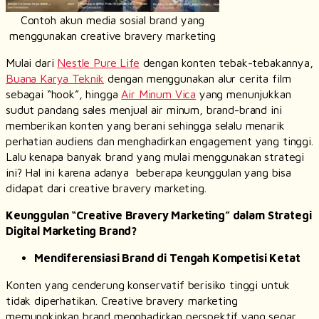
Contoh akun media sosial brand yang
menggunakan creative bravery marketing
Mulai dari
Nestle Pure Life
dengan konten tebak-tebakannya,
Buana Karya Teknik
dengan menggunakan alur cerita film
sebagai “
hook
”, hingga
Air Minum Vica
yang menunjukkan
sudut pandang
sales
menjual air minum,
brand-brand
ini
memberikan konten yang berani sehingga selalu menarik
perhatian audiens dan menghadirkan
engagement
yang tinggi.
Lalu kenapa banyak
brand
yang mulai menggunakan strategi
ini? Hal ini karena adanya beberapa keunggulan yang bisa
didapat dari
creative bravery marketing
.
Keunggulan “
Creative Bravery
Marketing
” dalam Strategi
Digital Marketing Brand
?
Mendiferensiasi
Brand
di Tengah Kompetisi Ketat
Konten yang cenderung konservatif berisiko tinggi untuk
tidak diperhatikan.
Creative bravery marketing
memungkinkan
brand
menghadirkan perspektif yang segar