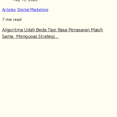
Articles
Digital Marketing
7 min read
Algoritma Udah Beda Tapi Rasa Penasaran Masih
Sama: Mengupas Strategi...
READ ARTICLE
COMPANY INFO
Ruko Sentra Arteri Mas no 10-L Jl. Sultan
Iskandar Muda, RT.1/RW.3, Pondok Pinang,
A.
Kec. Kby. Lama, Kota Jakarta Selatan,
Daerah Khusus Ibukota Jakarta
P.
+62 812 818 3734
E.
hello@crimson.agency
SITEMAP
Our Services
Life at Crimson