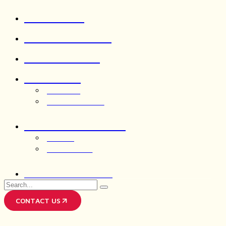
ABOUT US
OUR SERVICES
OUR WORKS
INSIGHTS
ARTICLES
OUR THOUGHTS
LIFE AT CRIMSON
JOIN US
AFTER HOUR
CRIMSONGPT
Search
for
CONTACT US