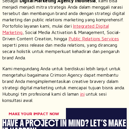
Sebagai
Digital Marketing Agency
Indonesia
, kami bisa
menjadi menjadi mitra strategis Anda dalam menggali narasi
tersebut dan membangun brand anda dengan strategi
digital
marketing
dan
public relations marketing
yang komprehensif.
Portofolio layanan kami, mulai dari
Integrated Digital
Marketing
, Social Media Activation & Management, Social-
Driven Content Creation
, hingga
Public Relations Service
s
seperti
press release dan media relations,
yang dirancang
secara holistik untuk memperkuat kehadiran dan pengaruh
brand
Anda.
Kami mengundang Anda untuk berdiskusi lebih lanjut untuk
mengetahui bagaimana Crimson Agency dapat membantu
brand Anda mengimplementasikan creative bravery dalam
strategi digital marketing untuk mencapai tujuan bisnis anda.
Hubungi tim profesional kami di laman
ini
untuk sesi
konsultasi awal.
MAKE YOUR IMPACT NOW
HAVE A PROJECT IN MIND?
LET’S MAKE