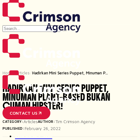
Search
for
Home
Articles
Hadirkan Mini Series Puppet, Minuman P...
/
/
HADIRKAN MINI SERIES PUPPET,
MINUMAN PLANT-BASED BUKAN
CUMAN HIPSTER!
CONTACT US
Articles
Tim Crimson Agency
CATEGORY:
AUTHOR:
February 26, 2022
PUBLISHED:
ABOUT US