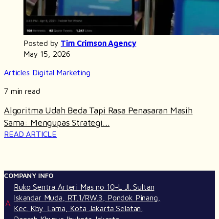
Posted by
Tim Crimson Agency
May 15, 2026
Articles
Digital Marketing
7 min read
Algoritma Udah Beda Tapi Rasa Penasaran Masih
Sama: Mengupas Strategi...
READ ARTICLE
COMPANY INFO
Ruko Sentra Arteri Mas no 10-L Jl. Sultan
Iskandar Muda, RT.1/RW.3, Pondok Pinang,
A.
Kec. Kby. Lama, Kota Jakarta Selatan,