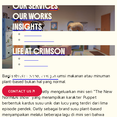
OUR SERVICES
OUR WORKS
INSIGHTS
ARTICLES
OUR THOUGHTS
LIFE AT CRIMSON
JOIN US
AFTER HOUR
CRIMSONGPT
Bagi sebagian orang, mengonsumsi makanan atau minuman
plant-based bukan hal yang normal.
CONTACT US
Situasi ini membuat Oatly mengeluarkan mini seri “The New
Norm&Al show” yang menampilkan karakter Puppet
berbentuk kardus susu unik dan lucu yang terdiri dari lima
episode pendek. Oatly sebagai brand susu plant-based
menyampaikan melalui beberapa lagu di mini seri bahwa