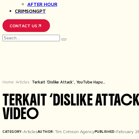
AFTER HOUR
CRIMSONGPT
CONTACT US
Search
for
Home
Articles
Terkait ‘Dislike Attack’, YouTube Hapu...
/
/
TERKAIT ‘DISLIKE ATTAC
VIDEO
Articles
Tim Crimson Agency
February 2
CATEGORY:
AUTHOR:
PUBLISHED: