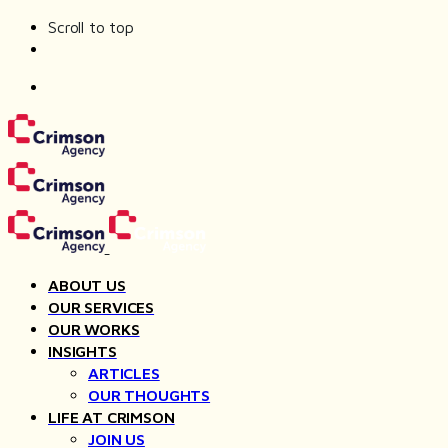
Scroll to top
Skip
to
content
ABOUT US
OUR SERVICES
OUR WORKS
INSIGHTS
ARTICLES
OUR THOUGHTS
LIFE AT CRIMSON
JOIN US