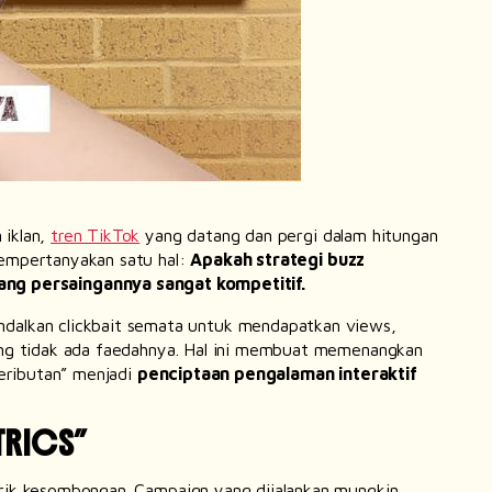
 iklan,
tren TikTok
yang datang dan pergi dalam hitungan
empertanyakan satu hal:
Apakah strategi
buzz
ng persaingannya sangat kompetitif.
ndalkan
clickbait
semata untuk mendapatkan
views
,
g tidak ada faedahnya. Hal ini membuat memenangkan
keributan” menjadi
penciptaan pengalaman interaktif
TRICS”
rik kesombongan.
Campaign
yang dijalankan mungkin