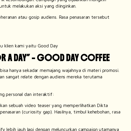
 untuk melakukan aksi yang diinginkan.
eheranan atau gosip audiens. Rasa penasaran tersebut
atu klien kami yaitu Good Day
OR A DAY” – GOOD DAY COFFEE
bisa hanya sekadar memajang wajahnya di materi promosi.
an sangat relate dengan audiens mereka terutama
g personal dan interaktif:
rkan sebuah video
teaser
yang memperlihatkan Dikta
 penasaran (
curiosity gap
). Hasilnya, timbul kehebohan, rasa
ify
lebih jauh lagi dengan meluncurkan campaign utamanya