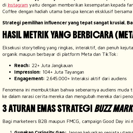
di
Instagram
yaitu dengan memberikan kesempatan kepada fans
Coffee dengan hadiah utama berupa
kencan eksklusif bersama
Strategi pemilihan influencer yang tepat sangat krusial.
HASIL METRIK YANG BERBICARA (MET
Eksekusi
storytelling
yang ringkas, interaktif, dan penuh kejut
organik maupun berbayar di platform Meta dan TikTok:
Reach
:
22+ Juta Jangkauan
Impression
:
104+ Juta Tayangan
Engagement
:
2.645.000+ Interaksi aktif dari audiens
Fenomena ini membuktikan bahwa sebenarnya audiens muda ti
ke dalam narasi cerita mereka dan mengubah mereka dari penon
3 ATURAN EMAS STRATEGI
BUZZ MARK
Bagi
marketeers
B2B maupun FMCG,
campaign
Good Day ini m
Gunakan
Curiosity Gap
:
Jangan keluarkan senjata utam