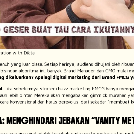
ation with Dikta
nuh yang luar biasa. Setiap harinya, audiens dihujani oleh ribuan
ebisingan algoritma ini, banyak
Brand Manager
dan
CMO
mulai m
 dikeluarkan? Apalagi digital marketing dari
Brand
FMCG ya
l.
Jika sebelumnya strategi
buzz marketing FMCG
hanya menga
h jauh lebih pintar. Mereka akan mengabaikan
gimmick
murahan yan
secara konvensional dan harus berevolusi dari sekadar “membuat 
A: MENGHINDARI JEBAKAN “VANITY ME
kan
campaign
viral adalah terjebak pada
vanity metrics
atau met