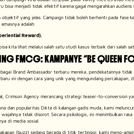
stru bisa menjadi tidak efektif karena gagal mengarahkan audiens
n objektif yang jelas.
Campaign
tidak boleh berhenti pada fase k
la emasnya adalah:
periential Reward).
sa kita lihat melalui salah satu studi kasus terbaik dari salah s
ETING FMCG: KAMPANYE “BE QUEEN F
ebagai
Brand Ambassador
terbaru mereka, pendekatannya tidak 
aru ini dengan cara yang unik yang mengundang percakapan, d
onal, Crimson Agency merancang strategi
teaser-to-conversion
yan
a dan popularitas Dikta di kalangan gadis muda, kami meluncu
wajahnya tidak disorot. Secara psikologis, ini menimbulkan rasa
a di media sosial.
akapan (
buzz
) sedang berada di titik tertinggi, kami meng-
ampl