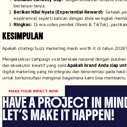
bertanya-tanya.
Berikan Nilai Nyata (
Experiential Reward
):
Setelah per
experience
) seperti kencan dengan idola seringkali memilik
Ringkas:
Di era video pendek (
Reels
& TikTok), pastikan
KESIMPULAN
Apakah strategi
buzz marketing
masih
worth it
di tahun 2026?
Mengeksekusi
campaign
viral berskala nasional dengan puluhan
dan eksekutor kreatif yang solid.
Apakah
brand
Anda siap unt
digital marketing
yang terintegrasi dan berorientasi pada hasi
untuk berkonsultasi mengenai bagaimana kami bisa membantu 
MAKE YOUR IMPACT NOW
HAVE A PROJECT IN MIN
LET’S MAKE IT HAPPEN!