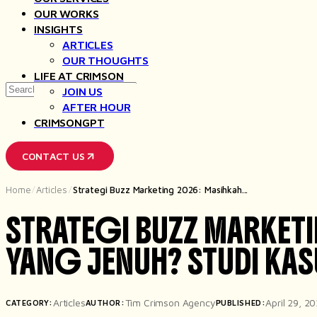
OUR WORKS
INSIGHTS
ARTICLES
OUR THOUGHTS
LIFE AT CRIMSON
Search
JOIN US
for
AFTER HOUR
CRIMSONGPT
CONTACT US
Home
Articles
Strategi Buzz Marketing 2026: Masihkah...
/
/
STRATEGI BUZZ MARKETI
YANG JENUH? STUDI KA
Articles
Tim Crimson Agency
April 29, 2
CATEGORY:
AUTHOR:
PUBLISHED: