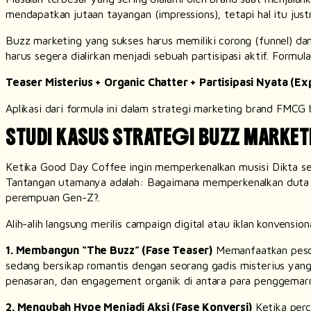
mendapatkan jutaan tayangan (
impressions
), tetapi hal itu ju
Buzz marketing
yang sukses harus memiliki corong (
funnel
) da
harus segera dialirkan menjadi sebuah partisipasi aktif. Formu
Teaser Misterius + Organic Chatter + Partisipasi Nyata (Ex
Aplikasi dari formula ini dalam strategi marketing
brand
FMCG bi
STUDI KASUS STRATEGI BUZZ MARK
Ketika Good Day Coffee ingin memperkenalkan musisi Dikta s
Tantangan utamanya adalah:
Bagaimana memperkenalkan duta b
perempuan Gen-Z?
.
Alih-alih langsung merilis
campaign
digital atau iklan konvensi
1. Membangun “
The Buzz
” (Fase Teaser)
Memanfaatkan peson
sedang bersikap romantis dengan seorang gadis misterius yang 
penasaran, dan engagement organik di antara para penggemarny
2. Mengubah
Hype
Menjadi Aksi (Fase Konversi)
Ketika perc