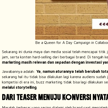
Be a Queen for A Day Campaign in Collabor
Sekarang ini dunia maya dan media sosial telah mencapai titik je
jam, serta konten
hard-selling
dari berbagai
brand
. Di tengah k
marketing
masih relevan dan sepadan dengan investasi yang
Jawabannya adalah:
Ya, namun aturannya telah berubah tota
sekarang hal itu tidak bisa dilakukan lagi karena audiens suda
kompetisi di era ini,
buzz marketing
tidak bisa lagi dilakukan 
melalui
storytelling
.
DARI TEASER MENUJU KONVERSI NYAT
Masalah terbesar yang sering dialami oleh
brand
saat menjalan