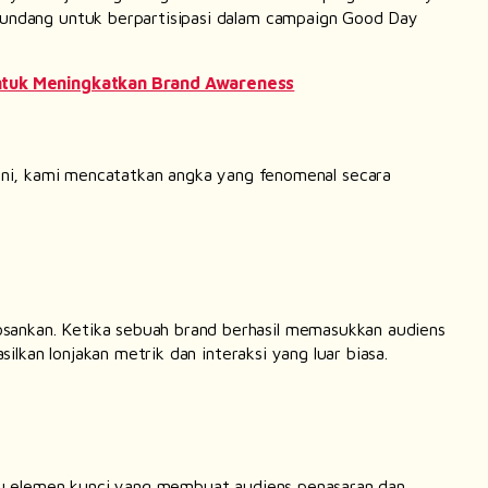
undang untuk berpartisipasi dalam
campaign
Good Day
untuk Meningkatkan Brand Awareness
ini, kami mencatatkan angka yang fenomenal secara
sankan. Ketika sebuah
brand
berhasil memasukkan audiens
lkan lonjakan metrik dan interaksi yang luar biasa.
tu elemen kunci yang membuat audiens penasaran dan