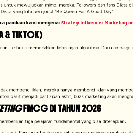
 untuk mewujudkan mimpi mereka. Followers dan fans Dikta di
 Dikta
yang kita beri judul “
Be Queen For A Good Day
”
 Baca panduan kami mengenai
Strategi Influencer Marketing 
A & TIKTOK)
an ini terbukti memecahkan kebisingan algoritma. Dari
campaig
n 
dak membenci iklan, mereka hanya membenci iklan yang membo
ton pasif menjadi partisipan aktif,
buzz marketing
akan menghasi
ETING
FMCG DI TAHUN 2026
emberikan tiga pelajaran fundamental yang bisa diterapkan:
a di awal. Pancing interaksi organik dengan menyembunyikan sa