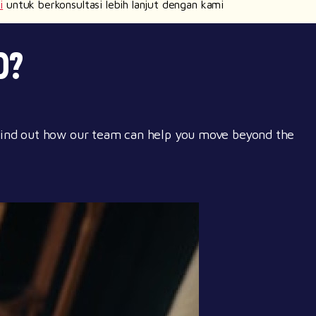
i
untuk berkonsultasi lebih lanjut dengan kami
D?
 Find out how our team can help you move beyond the