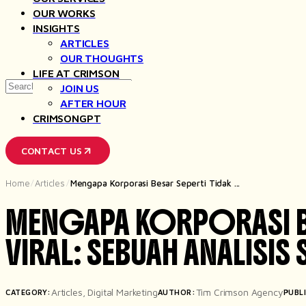
OUR WORKS
INSIGHTS
ARTICLES
OUR THOUGHTS
LIFE AT CRIMSON
Search
JOIN US
for
AFTER HOUR
CRIMSONGPT
CONTACT US
Home
Articles
Mengapa Korporasi Besar Seperti Tidak ...
/
/
MENGAPA KORPORASI B
VIRAL: SEBUAH ANALISI
Articles
,
Digital Marketing
Tim Crimson Agency
CATEGORY:
AUTHOR:
PUBL