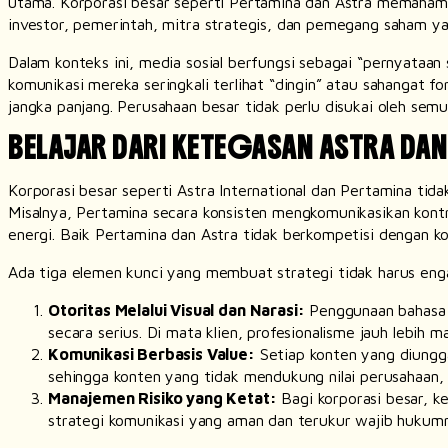
utama. Korporasi besar seperti Pertamina dan Astra memahami
investor, pemerintah, mitra strategis, dan pemegang saham y
Dalam konteks ini, media sosial berfungsi sebagai “pernyataan 
komunikasi mereka seringkali terlihat “dingin” atau sahangat f
jangka panjang. Perusahaan besar tidak perlu disukai oleh se
BELAJAR DARI KETEGASAN ASTRA DAN
Korporasi besar seperti Astra International dan Pertamina tida
Misalnya, Pertamina secara konsisten mengkomunikasikan kontri
energi. Baik Pertamina dan Astra tidak berkompetisi dengan k
Ada tiga elemen kunci yang membuat strategi tidak harus engag
Otoritas Melalui Visual dan Narasi:
Penggunaan bahasa I
secara serius. Di mata klien, profesionalisme jauh lebih 
Komunikasi Berbasis
Value
:
Setiap konten yang diungga
sehingga konten yang tidak mendukung nilai perusahaan, 
Manajemen Risiko yang Ketat:
Bagi korporasi besar, ke
strategi komunikasi yang aman dan terukur wajib hukum