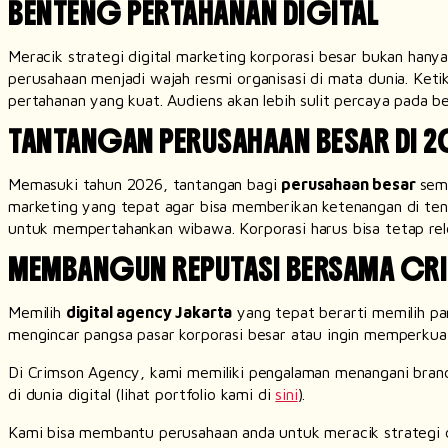
BENTENG PERTAHANAN DIGITAL
Meracik strategi digital marketing korporasi besar bukan han
perusahaan menjadi wajah resmi organisasi di mata dunia. Ketika
pertahanan yang kuat. Audiens akan lebih sulit percaya pada be
TANTANGAN PERUSAHAAN BESAR DI 2
Memasuki tahun 2026, tantangan bagi
perusahaan besar
sem
marketing
yang tepat agar bisa memberikan ketenangan di teng
untuk mempertahankan wibawa. Korporasi harus bisa tetap rele
MEMBANGUN REPUTASI BERSAMA C
Memilih
digital agency
Jakarta
yang tepat berarti memilih pa
mengincar pangsa pasar korporasi besar atau ingin memperkuat c
Di Crimson Agency, kami memiliki pengalaman menangani
bran
di dunia digital (lihat portfolio kami di
sini
).
Kami bisa membantu perusahaan anda untuk meracik strategi d