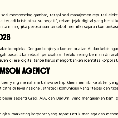
ya soal memposting gambar, tetapi soal manajemen reputasi elek
 terjadi krisis atau isu negatif, rekam jejak digital yang berisi
rita miring jika perusahaan tersebut memiliki sejarah komunikasi
026
akin kompleks. Dengan banjirnya konten buatan AI dan kebising
ah badai. Jika sebuah perusahaan terlalu sering bermain di ran
van di era digital tanpa harus mengorbankan identitas korporat
RIMSON AGENCY
rtner yang memahami bahwa setiap klien memiliki karakter yan
itra di level nasional, strategi komunikasi yang “tegas dan tida
d
besar seperti Grab, AIA, dan Djarum, yang mengajarkan kami 
igital marketing korporat yang tepat untuk menjaga dan menon