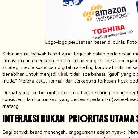
Logo-logo perusahaan besar di dunia. Foto
Sekarang ini, banyak
brand
yang terjebak dalam perlombaan m
situasi dimana mereka mengejar trend yang seringkali mengabu
strategi media sosial dan
digital marketing
korporat milik raksa
berlebihan untuk menjadi
viral
, tidak ada bahasa “gaul” yang d
muda.” Mereka kaku, formal, dan terkadang terkesan tidak ped
Di saat yang lain berlomba-lomba untuk menjaring
engagemen
konsisten, dan komunikasi yang berbasis pada nilai (
value-base
matang.
INTERAKSI BUKAN PRIORITAS UTAMA
Bagi banyak
brand
menengah,
engagement
adalah nyawa. Namun