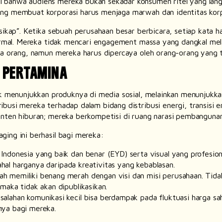
 bahwa audiens mereka bukan sekadar konsumen ritel yang lang
ang membuat korporasi harus menjaga marwah dan identitas korp
sikap”. Ketika sebuah perusahaan besar berbicara, setiap kata ha
ormal. Mereka tidak mencari
engagement
massa yang dangkal mel
mua orang, namun mereka harus dipercaya oleh orang-orang yang 
 PERTAMINA
k menunjukkan produknya di media sosial, melainkan menunjukkan n
busi mereka terhadap dalam bidang distribusi energi, transisi e
onten hiburan; mereka berkompetisi di ruang narasi pembangunan
ing ini berhasil bagi mereka:
ndonesia yang baik dan benar (EYD) serta visual yang profesion
mahal harganya daripada kreativitas yang kebablasan.
h memiliki benang merah dengan visi dan misi perusahaan. Tida
maka tidak akan dipublikasikan.
salahan komunikasi kecil bisa berdampak pada fluktuasi harga sa
nya bagi mereka.