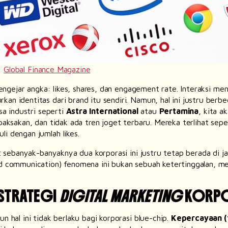
:
Global Finance Magazine
engejar angka:
likes, shares,
dan
engagement rate
. Interaksi m
rkan identitas dari
brand
itu sendiri. Namun, hal ini justru berb
sa industri seperti
Astra International
atau
Pertamina
, kita 
ipaksakan, dan tidak ada tren joget terbaru. Mereka terlihat se
uli dengan jumlah
likes
.
t
sebanyak-banyaknya dua korporasi ini justru tetap berada di j
d communication
) fenomena ini bukan sebuah ketertinggalan, m
 STRATEGI
DIGITAL MARKETING
KORP
 hal ini tidak berlaku bagi korporasi
blue-chip
.
Kepercayaan
(