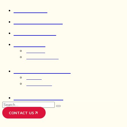
ABOUT US
OUR SERVICES
OUR WORKS
INSIGHTS
ARTICLES
OUR THOUGHTS
LIFE AT CRIMSON
JOIN US
AFTER HOUR
CRIMSONGPT
Search
for
CONTACT US