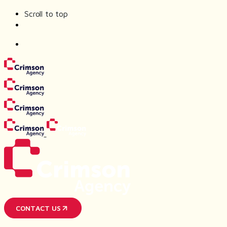
Scroll to top
Skip
to
content
CONTACT US