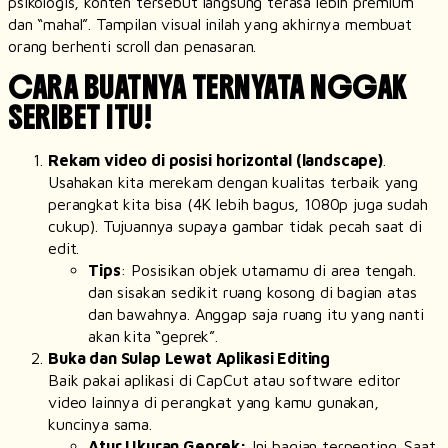
psikologis, konten tersebut langsung terasa lebih premium
dan “mahal”. Tampilan visual inilah yang akhirnya membuat
orang berhenti
scroll
dan penasaran.
CARA BUATNYA TERNYATA NGGAK
SERIBET ITU!
Rekam video di posisi
horizontal
(landscape)
.
Usahakan kita merekam dengan kualitas terbaik yang
perangkat kita bisa (4K lebih bagus, 1080p juga sudah
cukup). Tujuannya supaya gambar tidak pecah saat di
edit.
Tips
: Posisikan objek utamamu di area tengah.
dan sisakan sedikit ruang kosong di bagian atas
dan bawahnya. Anggap saja ruang itu yang nanti
akan kita “geprek”.
Buka dan Sulap Lewat Aplikasi Editing
Baik pakai aplikasi di CapCut atau
software
editor
video lainnya di perangkat yang kamu gunakan,
kuncinya sama.
Atur Ukuran Geprek:
Ini bagian terpenting. Saat