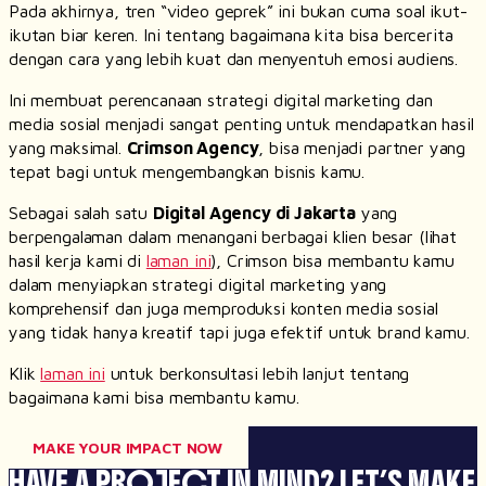
Pada akhirnya, tren “video geprek” ini bukan cuma soal ikut-
ikutan biar keren. Ini tentang bagaimana kita bisa bercerita
dengan cara yang lebih kuat dan menyentuh emosi audiens.
Ini membuat perencanaan strategi
digital marketing
dan
media sosial menjadi sangat penting untuk mendapatkan hasil
yang maksimal.
Crimson Agency
, bisa menjadi
partner
yang
tepat bagi untuk mengembangkan bisnis kamu.
Sebagai salah satu
Digital Agency
di Jakarta
yang
berpengalaman dalam menangani berbagai klien besar (lihat
hasil kerja kami di
laman ini
), Crimson bisa membantu kamu
dalam menyiapkan strategi
digital marketing
yang
komprehensif dan juga memproduksi konten media sosial
yang tidak hanya kreatif tapi juga efektif untuk brand kamu.
Klik
laman ini
untuk berkonsultasi lebih lanjut tentang
bagaimana kami bisa membantu kamu.
MAKE YOUR IMPACT NOW
HAVE A PROJECT IN MIND?
LET’S MAKE