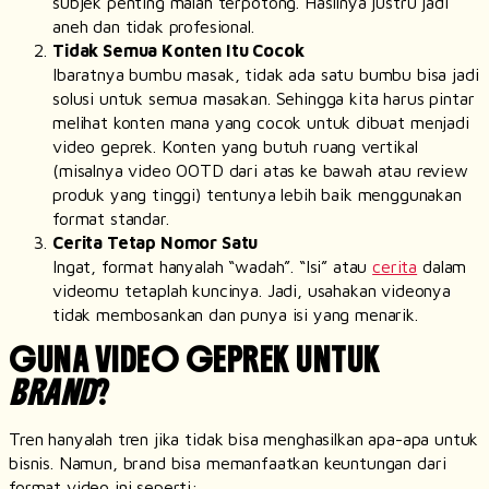
subjek penting malah terpotong. Hasilnya justru jadi
aneh dan tidak profesional.
Tidak Semua Konten Itu Cocok
Ibaratnya bumbu masak, tidak ada satu bumbu bisa jadi
solusi untuk semua masakan. Sehingga kita harus pintar
melihat konten mana yang cocok untuk dibuat menjadi
video geprek. Konten yang butuh ruang vertikal
(misalnya video OOTD dari atas ke bawah atau
review
produk yang tinggi) tentunya lebih baik menggunakan
format standar.
Cerita Tetap Nomor Satu
Ingat, format hanyalah “wadah”. “Isi” atau
cerita
dalam
videomu tetaplah kuncinya. Jadi, usahakan videonya
tidak membosankan dan punya isi yang menarik.
GUNA VIDEO GEPREK UNTUK
BRAND
?
Tren hanyalah tren jika tidak bisa menghasilkan apa-apa untuk
bisnis. Namun,
brand
bisa memanfaatkan keuntungan dari
format video ini seperti: