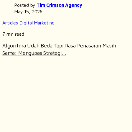
Posted by
Tim Crimson Agency
May 15, 2026
Articles
Digital Marketing
7 min read
Algoritma Udah Beda Tapi Rasa Penasaran Masih
Sama: Mengupas Strategi...
READ ARTICLE
COMPANY INFO
Ruko Sentra Arteri Mas no 10-L Jl. Sultan
Iskandar Muda, RT.1/RW.3, Pondok Pinang,
A.
Kec. Kby. Lama, Kota Jakarta Selatan,
Daerah Khusus Ibukota Jakarta
P.
+62 812 818 3734
E.
hello@crimson.agency