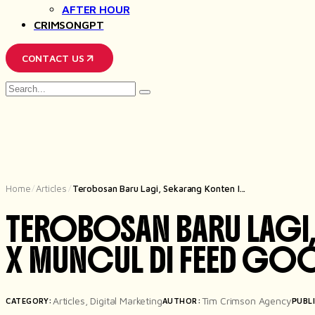
AFTER HOUR
CRIMSONGPT
CONTACT US
Search
for
Home
Articles
Terobosan Baru Lagi, Sekarang Konten I...
/
/
TEROBOSAN BARU LAGI
X MUNCUL DI FEED GO
Articles
,
Digital Marketing
Tim Crimson Agency
CATEGORY:
AUTHOR:
PUBL