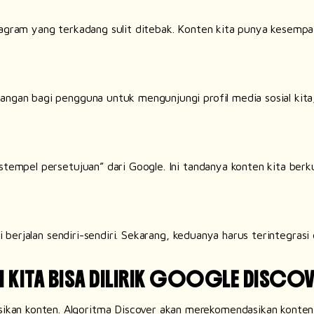
stagram yang terkadang sulit ditebak. Konten kita punya kesem
dangan bagi pengguna untuk mengunjungi profil media sosial kit
stempel persetujuan” dari Google. Ini tandanya konten kita berku
gi berjalan sendiri-sendiri. Sekarang, keduanya harus terintegras
KITA BISA DILIRIK GOOGLE DISCOV
n konten. Algoritma Discover akan merekomendasikan konten yan