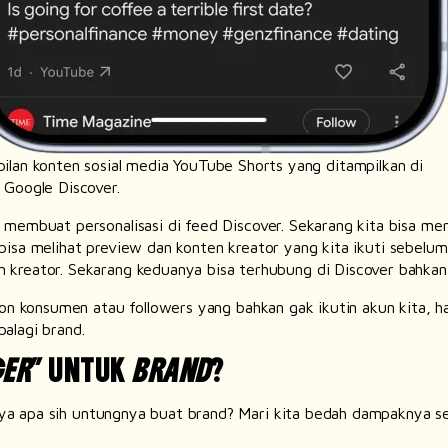
ilan konten sosial media YouTube Shorts yang ditampilkan di
 Google Discover.
a membuat personalisasi di
feed
Discover. Sekarang kita bisa men
 bisa melihat
preview
dan konten kreator yang kita ikuti sebelum 
 kreator. Sekarang keduanya bisa terhubung di Discover bahka
lon konsumen atau
followers
yang bahkan gak ikutin akun kita, 
palagi
brand.
ER
” UNTUK
BRAND
?
rnya apa sih untungnya buat
brand
? Mari kita bedah dampaknya s