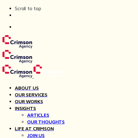
Scroll to top
Skip
to
content
ABOUT US
OUR SERVICES
OUR WORKS
INSIGHTS
ARTICLES
OUR THOUGHTS
LIFE AT CRIMSON
JOIN US