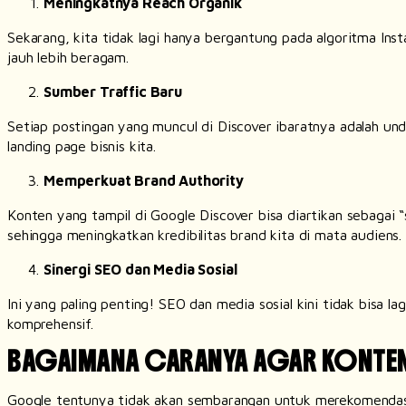
Meningkatnya
Reach
Organik
Sekarang, kita tidak lagi hanya bergantung pada algoritma In
jauh lebih beragam.
Sumber
Traffic
Baru
Setiap postingan yang muncul di Discover ibaratnya adalah un
landing page
bisnis kita.
Memperkuat
Brand Authority
Konten yang tampil di Google Discover bisa diartikan sebagai “
sehingga meningkatkan kredibilitas
brand
kita di mata audiens.
Sinergi SEO dan Media Sosial
Ini yang paling penting! SEO dan media sosial kini tidak bisa la
komprehensif.
BAGAIMANA CARANYA AGAR KONTEN 
Google tentunya tidak akan sembarangan untuk merekomendasika